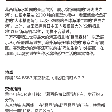
葛西临海水族园的亮点包括：展示缤纷珊瑚的“珊瑚礁之
海”；在蓄水量达 2200 吨的巨型水槽中，看蓝鳍金枪鱼群
游的“大水槽剧院”；以及带您领略全球海洋生态的“世界之
海”。此外，这里还拥有日本国内规模最大的“企鹅栖息
地”以及“海鸟栖息地”，同样不容错过。
千万不要错过世界最大的海藻栖息地“巨藻森林”，以及展
示从小笠原群岛到东京湾外海等多样环境的“东京之海”展
区。喜欢散歩的游客还可以前往“海边生物”户外展区，在
那里可以观察到在各种水滨地形中生活的丰富物种。
地点
邮编 134-8587 东京都江戸川区临海町 6-2-3
交通指南
乘坐电车:JR 京叶线： “葛西临海公园”站下车，步行约 5
分钟。
东京地铁 东西线： 在“葛西”站或“西葛西”站下车，换乘都
营巴士前往“葛西临海公园”。